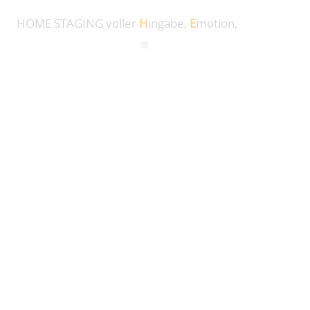
HOME STAGING voller
H
ingabe,
E
motion,
I
ntelligenz und
M
ehrwert