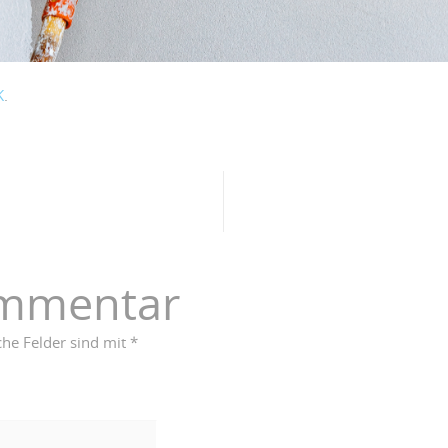
K
.
ommentar
che Felder sind mit
*