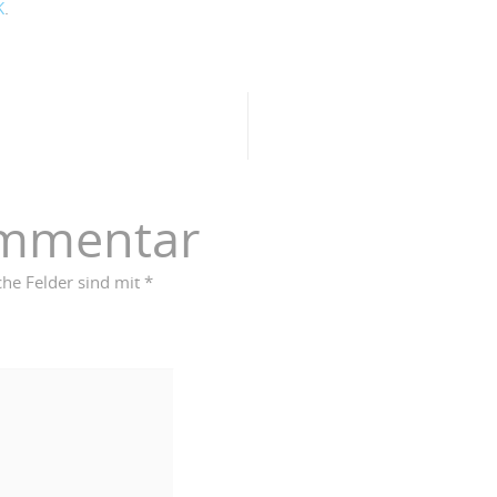
K
.
ommentar
che Felder sind mit
*