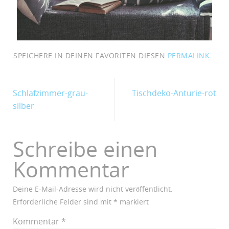
SPEICHERE IN DEINEN FAVORITEN DIESEN
PERMALINK
.
Schlafzimmer-grau-
Tischdeko-Anturie-rot
silber
Schreibe einen
Kommentar
Deine E-Mail-Adresse wird nicht veröffentlicht.
Erforderliche Felder sind mit
*
markiert
Kommentar
*